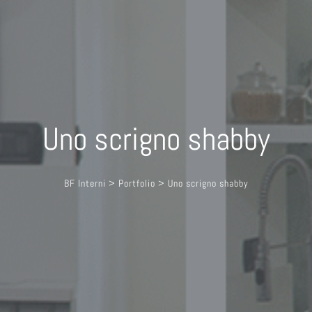
Uno scrigno shabby
BF Interni
>
Portfolio
>
Uno scrigno shabby